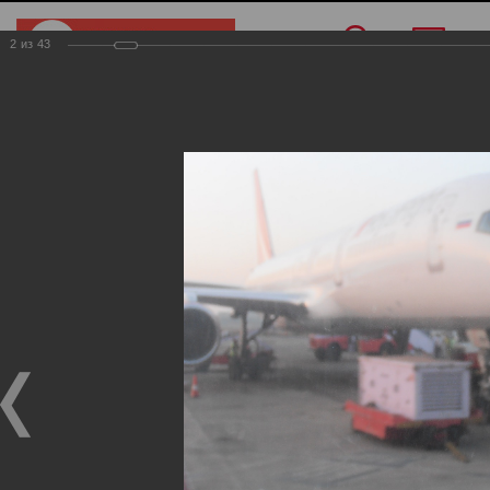
2
из
43
Меню
/
О компании
/
Фотогалерея
/
Индия
Индия
Фотогалерея
Индия
19.11.2024