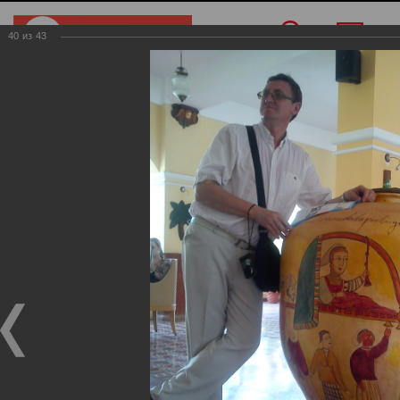
40
из
43
Меню
/
О компании
/
Фотогалерея
/
Индия
Индия
Фотогалерея
Индия
19.11.2024