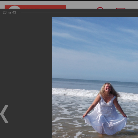
23
из
43
Меню
/
О компании
/
Фотогалерея
/
Индия
Индия
Фотогалерея
Индия
19.11.2024