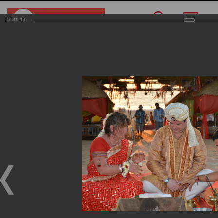
15
из
43
Меню
/
О компании
/
Фотогалерея
/
Индия
Индия
Фотогалерея
Индия
19.11.2024