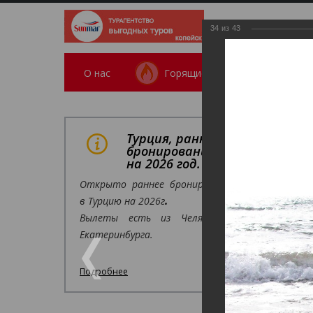
34
из
43
О нас
Горящие
Поиск тура
/
О к
Турция, раннее
Ин
бронирование
на 2026 год.
Открыто раннее бронирование
Фотогал
в Турцию на 2026г
.
Индия
Вылеты есть из Челябинска,
19.11.2024
Екатеринбурга.
Подробнее