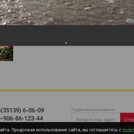
8(35139) 6-06-09
Подписаться на новости
8-906-86-123-44
Отп
. Копейск, пр. Победы, д. 2
айта. Продолжая использование сайта, вы соглашаетесь с
поли
-mail:
kopalegro@mail.ru