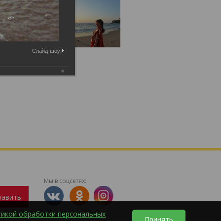
Слайд-шоу:
Мы в соцсетях:
равить
тикой обработки персональных
Принять