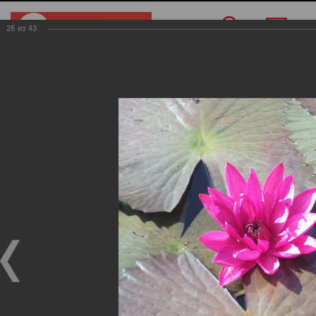
26
из
43
Меню
/
О компании
/
Фотогалерея
/
Индия
Индия
Фотогалерея
Индия
19.11.2024