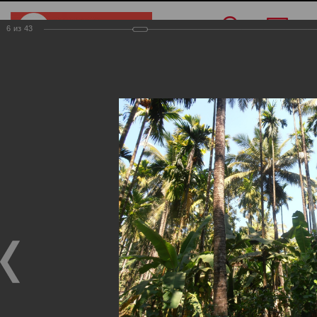
6
из
43
Меню
/
О компании
/
Фотогалерея
/
Индия
Индия
Фотогалерея
Индия
19.11.2024