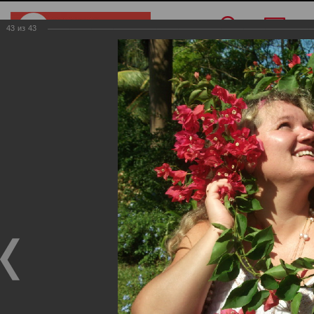
43
из
43
Меню
/
О компании
/
Фотогалерея
/
Индия
Индия
Фотогалерея
Индия
19.11.2024