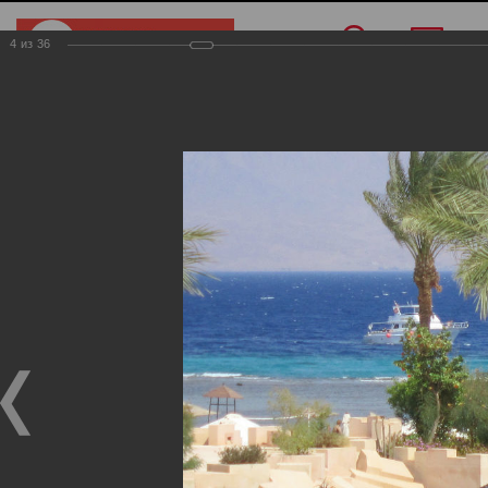
4
из
36
Меню
/
О компании
/
Фотогалерея
/
Египет
Египет
Фотогалерея
Египет
02.11.2017