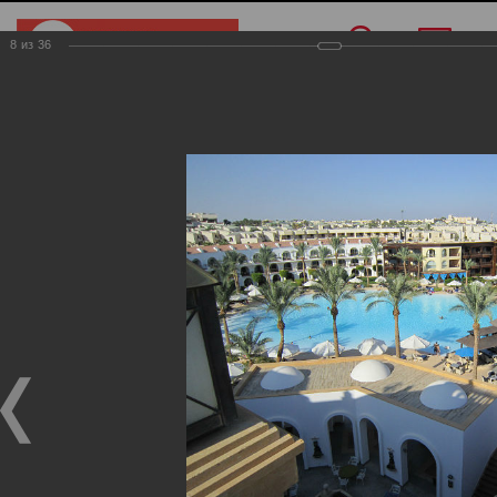
8
из
36
Меню
/
О компании
/
Фотогалерея
/
Египет
Египет
Фотогалерея
Египет
02.11.2017