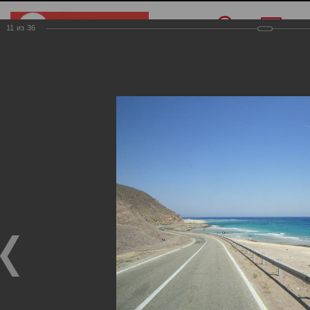
11
из
36
Меню
/
О компании
/
Фотогалерея
/
Египет
Египет
Фотогалерея
Египет
02.11.2017