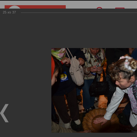
25
из
37
Меню
/
О компании
/
Фотогалерея
/
Израиль
Израиль
Фотогалерея
Израиль
02.11.2017