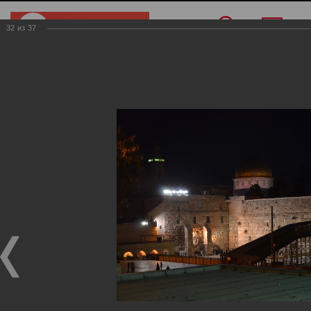
32
из
37
Меню
/
О компании
/
Фотогалерея
/
Израиль
Израиль
Фотогалерея
Израиль
02.11.2017