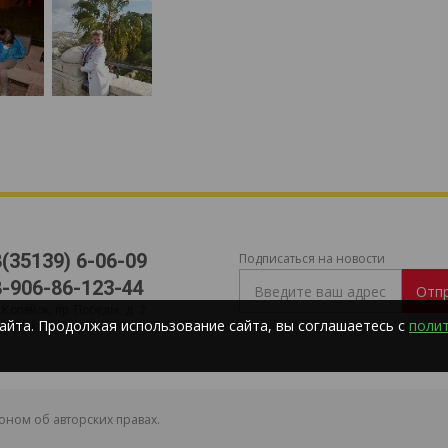
8(35139) 6-06-09
Подписаться на новости
8-906-86-123-44
Отп
. Копейск, пр. Победы, д. 2
айта. Продолжая использование сайта, вы соглашаетесь с
поли
-mail:
kopalegro@mail.ru
ном об авторских правах.