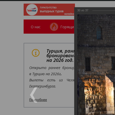
30
из
37
О нас
Горящие
Поиск тура
/
О к
Турция, раннее
Изр
бронирование
на 2026 год.
Открыто раннее бронирование
Фотогал
в Турцию на 2026г
.
Израил
Вылеты есть из Челябинска,
02.11.2017
Екатеринбурга.
Подробнее