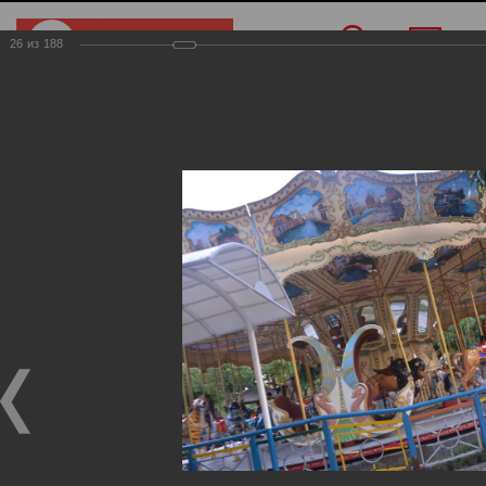
26
из
188
Меню
/
О компании
/
Фотогалерея
/
Вьетнам
Вьетнам
Фотогалерея
Вьетнам
19.11.2024