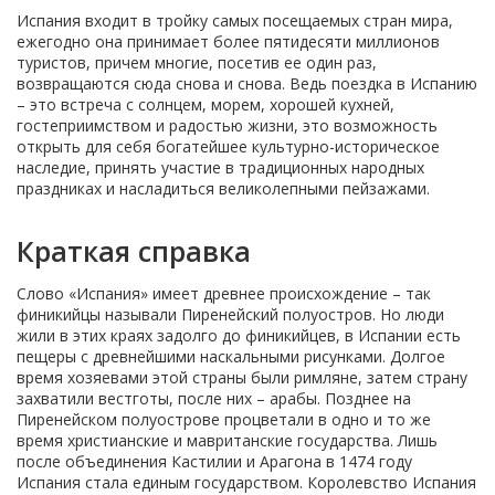
Испания входит в тройку самых посещаемых стран мира,
ежегодно она принимает более пятидесяти миллионов
туристов, причем многие, посетив ее один раз,
возвращаются сюда снова и снова. Ведь поездка в Испанию
– это встреча с солнцем, морем, хорошей кухней,
гостеприимством и радостью жизни, это возможность
открыть для себя богатейшее культурно-историческое
наследие, принять участие в традиционных народных
праздниках и насладиться великолепными пейзажами.
Краткая справка
Слово «Испания» имеет древнее происхождение – так
финикийцы называли Пиренейский полуостров. Но люди
жили в этих краях задолго до финикийцев, в Испании есть
пещеры с древнейшими наскальными рисунками. Долгое
время хозяевами этой страны были римляне, затем страну
захватили вестготы, после них – арабы. Позднее на
Пиренейском полуострове процветали в одно и то же
время христианские и мавританские государства. Лишь
после объединения Кастилии и Арагона в 1474 году
Испания стала единым государством. Королевство Испания